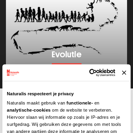
Evolutie
Bekijk meer van dit thema
Naturalis respecteert je privacy
Naturalis maakt gebruik van
functionele-
en
analytische-cookies
om de website te verbeteren.
De onderzoekers en
Hiervoor slaan wij informatie op zoals je IP-adres en je
surfgedrag. Wij gebruiken deze gegevens om met tools
experts van Naturalis
van andere partijen deze informatie te analyseren om