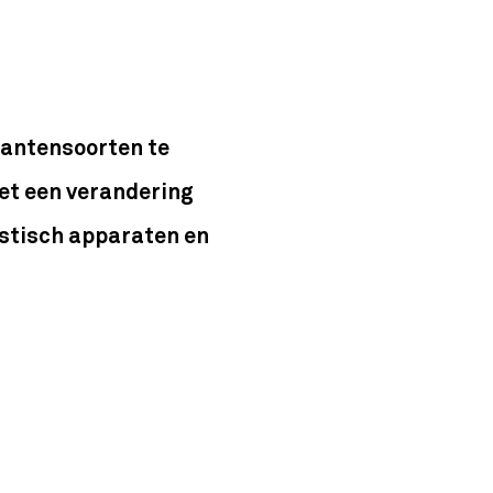
plantensoorten te
iet een verandering
istisch apparaten en