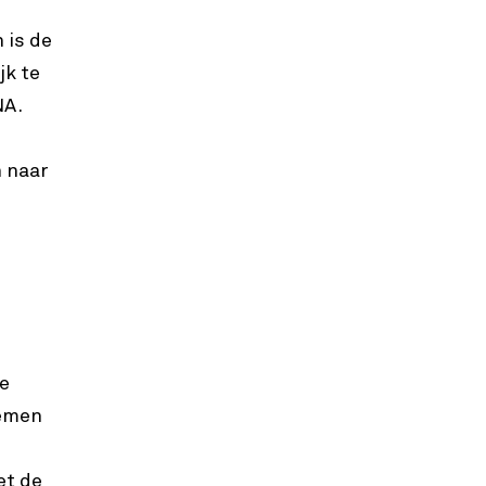
 is de
jk te
NA.
n naar
We
nemen
et de