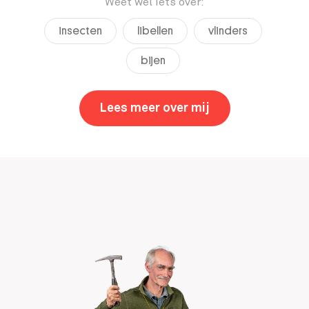
Weet wel iets over:
insecten
libellen
vlinders
bijen
Lees meer over mij
,
Vincent Kalkma