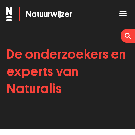
Overslaan
Natuurwijzer
en
naar
de
inhoud
De onderzoekers en
gaan
experts van
Naturalis
Onderzoekerslijst