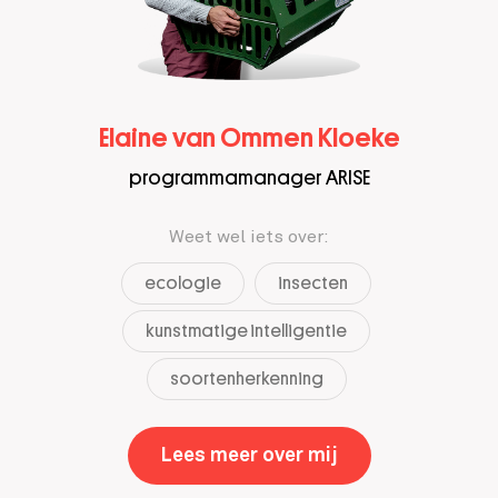
Elaine van Ommen Kloeke
programmamanager ARISE
Weet wel iets over:
ecologie
insecten
kunstmatige intelligentie
soortenherkenning
Lees meer over mij
,
Elaine van Omm