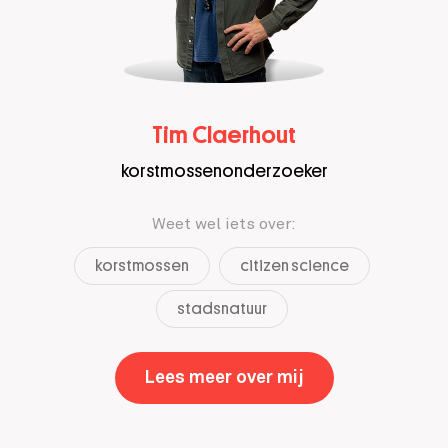
Tim Claerhout
korstmossenonderzoeker
Weet wel iets over:
korstmossen
citizen science
stadsnatuur
Lees meer over mij
,
Tim Claerhout