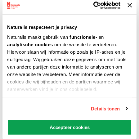
aannemelijk dat ze samen als groep hebben
geleefd. Ook zien we aan het tandglazuur dat er
weinig schommelingen waren in hun dieet, wat
Naturalis respecteert je privacy
betekent dat ze vaak in hetzelfde gebied
Naturalis maakt gebruik van
functionele-
en
bleven, en dus weinig migreerden: een nieuwe
analytische-cookies
om de website te verbeteren.
ontdekking. Voorheen werd namelijk gedacht
Hiervoor slaan wij informatie op zoals je IP-adres en je
dat gehoornde dinosaurussen
surfgedrag. Wij gebruiken deze gegevens om met tools
zoals
Triceratops
veelal rondtrokken om
van andere partijen deze informatie te analyseren om
onze website te verbeteren. Meer informatie over de
voldoende voedsel te vinden.
cookies die wij bijhouden en de partijen waarmee wij
samenwerken vind je in ons cookiebeleid.
Details tonen
Accepteer cookies