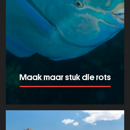
Maak maar stuk die rots
Meer tonen
about
Maak
maar
stuk