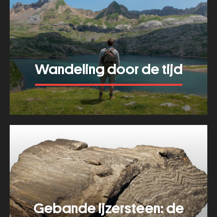
die
rots
Wandeling door de tijd
Meer tonen
about
Wandeling
door
de
tijd
Gebande ijzersteen: de