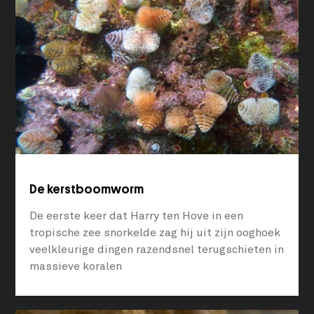
De kerstboomworm
De eerste keer dat Harry ten Hove in een
tropische zee snorkelde zag hij uit zijn ooghoek
veelkleurige dingen razendsnel terugschieten in
massieve koralen