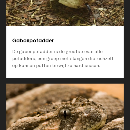
Gabonpofadder
De gabonpofadder is de grootste van alle
pofadders, een groep met slangen die zichzelf
op kunnen poffen terwijl ze hard sissen.