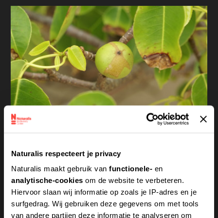
Appeltjes des doods: de manzanillaboom
Naturalis respecteert je privacy
Een lekker appeltje van deze boom eten? Niet
doen! Het is een van de giftigste bomen die
Naturalis maakt gebruik van
functionele-
en
bestaat.
analytische-cookies
om de website te verbeteren.
Hiervoor slaan wij informatie op zoals je IP-adres en je
surfgedrag. Wij gebruiken deze gegevens om met tools
van andere partijen deze informatie te analyseren om