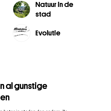
Natuur in de
stad
Evolutie
n al gunstige
pen