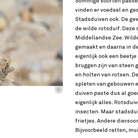
Sommige soorten passen
vinden er voedsel en ge
Stadsduiven ook. De gew
de wilde rotsduif. Deze 
Middellandse Zee. Wild
gemaakt en daarna in de
eigenlijk ook een beetj
bruggen zijn van steen 
en holten van rotsen. De
spleten van gebouwen e
Ⓒ
duiven paste dus al goe
eigenlijk alles. Rotsdui
insecten. Maar stadsdu
frietjes. Andere diersoor
Bijvoorbeeld ratten, m