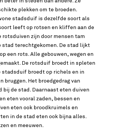
 beter in steden dan andere. Ze
schikte plekken om te broeden.
one stadsduif is dezelfde soort als
soort leeft op rotsen en kliffen aan de
e rotsduiven zijn door mensen tam
 stad terechtgekomen. De stad lijkt
e op een rots. Alle gebouwen, wegen en
gemaakt. De rotsduif broedt in spleten
 stadsduif broedt op richels en in
n bruggen. Het broedgedrag van
d bij de stad. Daarnaast eten duiven
ven eten vooral zaden, bessen en
iven eten ook broodkruimels en
ten in de stad eten ook bijna alles.
uizen en meeuwen.