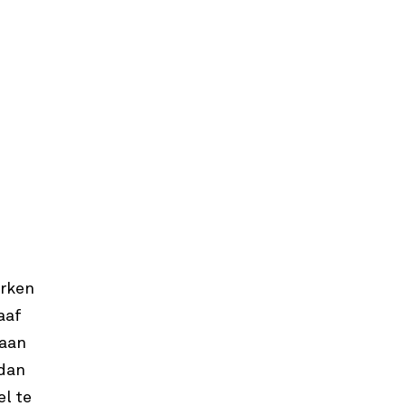
erken
aaf
 aan
 dan
el te