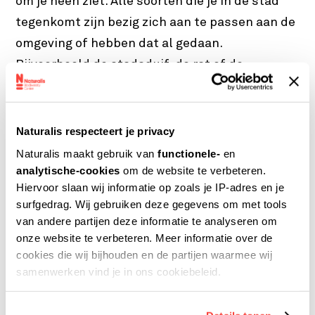
om je heen ziet. Alle soorten die je in de stad
tegenkomt zijn bezig zich aan te passen aan de
omgeving of hebben dat al gedaan.
Bijvoorbeeld de stadsduif, de rat of de
paardenbloem. De stad is heel anders dan de
natuurlijke leefomgeving van deze soorten. Je
kunt een soort uit de stad op uiterlijk en gedrag
Naturalis respecteert je privacy
vergelijken met die van het platteland of uit
Naturalis maakt gebruik van
functionele-
en
het bos.
analytische-cookies
om de website te verbeteren.
Hiervoor slaan wij informatie op zoals je IP-adres en je
surfgedrag. Wij gebruiken deze gegevens om met tools
Als het gedrag van een dier in de stad anders is
van andere partijen deze informatie te analyseren om
dan buiten de stad, kan dat aangeleerd zijn.
onze website te verbeteren. Meer informatie over de
Een vos in de stad kijkt bijvoorbeeld eerst naar
cookies die wij bijhouden en de partijen waarmee wij
samenwerken vind je in ons cookiebeleid.
links en rechts voor hij oversteekt. In het bos
doet hij dat niet. Maar verandering in