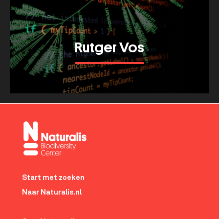
doen
dieren
dat?
Rutger Vos
Meer tonen
about
Rutger
Vos
Footer-
menu
Start met zoeken
Naar Naturalis.nl