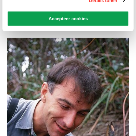
Details tonen
eigenschappen ontstaan ook door
veranderingen in het
DNA
. Bepaalde
Accepteer cookies
eigenschappen zorgen ervoor dat een dier of
plant beter overleeft in de stad dan in het bos.