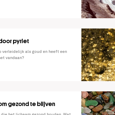
door pyriet
o verleidelijk als goud en heeft een
het vandaan?
m gezond te blijven
n die het lichaam gezond houden. Wat