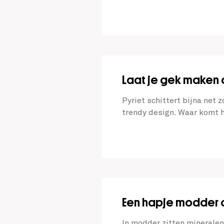
Laat je gek maken 
Pyriet schittert bijna net z
trendy design. Waar komt 
Een hapje modder o
In modder zitten minerale