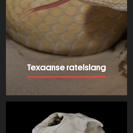
Texaanse ratelslang
Meer tonen
about
Texaanse
ratelslang