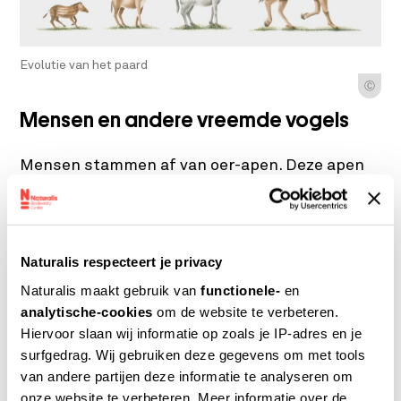
Evolutie van het paard
Ⓒ
Mensen en andere vreemde vogels
Mensen stammen af van oer-apen. Deze apen
gebruikten hun tenen en vingers om takken te
grijpen of zich vast te klemmen aan de moeder.
Nog steeds hebben wij vijf tenen. Ze zijn wel
Naturalis respecteert je privacy
veel rechter en korter geworden. Bij andere
Naturalis maakt gebruik van
functionele-
en
dieren lijken de tenen ook op die van hun
analytische-cookies
om de website te verbeteren.
voorouders. Vogels stammen af van
Hiervoor slaan wij informatie op zoals je IP-adres en je
dinosauriers. Nog steeds lijkt een voetafdruk
surfgedrag. Wij gebruiken deze gegevens om met tools
van andere partijen deze informatie te analyseren om
van een vogel op die van een dinosaurus.
onze website te verbeteren. Meer informatie over de