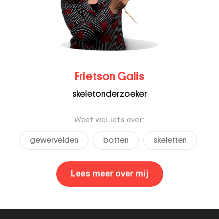
Frietson Galis
skeletonderzoeker
Weet wel iets over:
gewervelden
botten
skeletten
Lees meer over mij
,
Frietson Galis