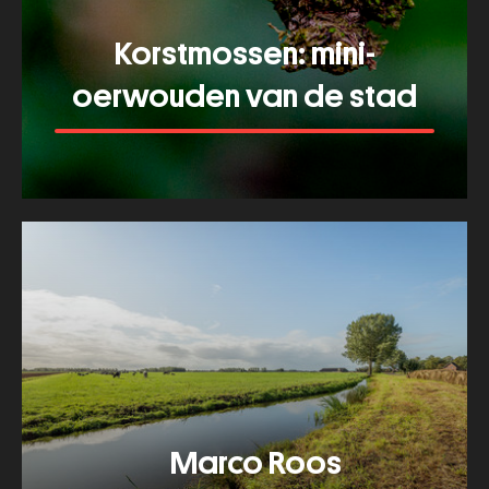
Korstmossen: mini-
oerwouden van de stad
Meer tonen
about
Korstmossen:
mini-
oerwouden
van
de
stad
Marco Roos