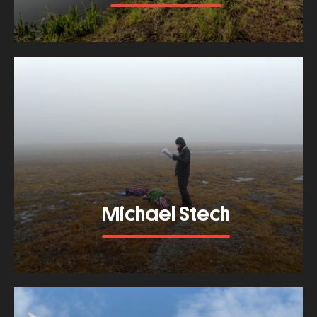
Meer tonen
about
Marco
Roos
Michael Stech
Meer tonen
about
Michael
Stech