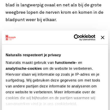
blad is langwerpig ovaal en net als bij de grote
weegbree lopen de nerven krom en komen in de
bladpunt weer bij elkaar.
Naturalis respecteert je privacy
Getande, ruige, zand-, zee- en hertshoornweegbree.
Ⓒ
Naturalis maakt gebruik van
functionele-
en
analytische-cookies
om de website te verbeteren.
Hiervoor slaan wij informatie op zoals je IP-adres en je
surfgedrag. Wij gebruiken deze gegevens om met tools
van andere partijen deze informatie te analyseren om
onze website te verbeteren. Meer informatie over de
cookies die wij bijhouden en de partijen waarmee wij
samenwerken vind je in ons cookiebeleid.