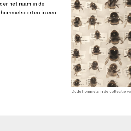
der het raam in de
e hommelsoorten in een
Dode hommels in de collectie va