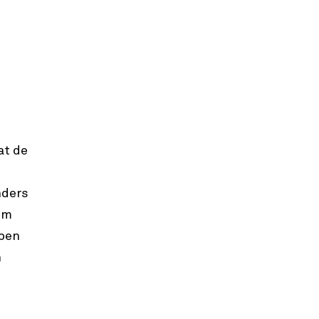
at de
nders
om
bben
n