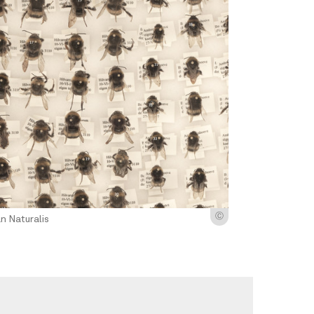
Ⓒ
n Naturalis