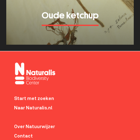
werkt
prepareren
Oude ketchup
Meer tonen
about
Oude
ketchup
Footer-
menu
Start met zoeken
Naar Naturalis.nl
Over Natuurwijzer
Contact