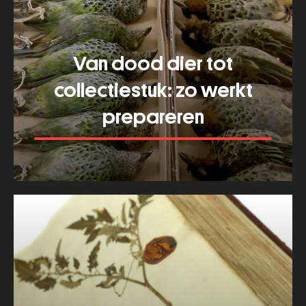
Van dood dier tot
collectiestuk: zo werkt
prepareren
Meer tonen
about
Van
dood
dier
tot
collectiestuk:
zo