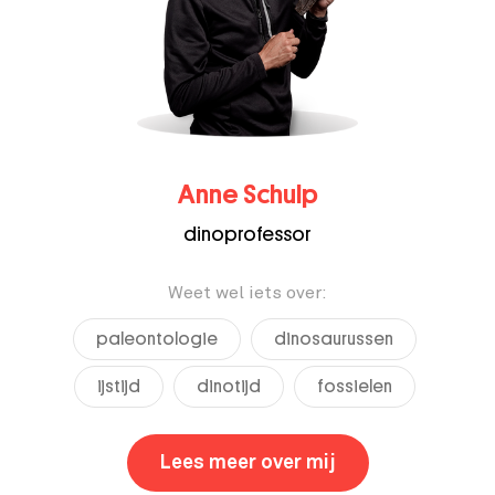
Anne Schulp
dinoprofessor
Weet wel iets over:
paleontologie
dinosaurussen
ijstijd
dinotijd
fossielen
Lees meer over mij
,
Anne Schulp