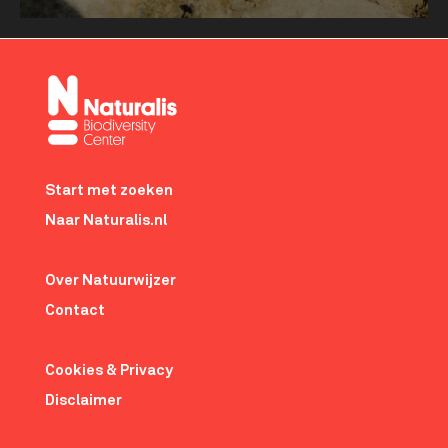
Meer tonen
about
Anne
Schulp
Footer-
menu
Start met zoeken
Naar Naturalis.nl
Over Natuurwijzer
Contact
Cookies & Privacy
Disclaimer