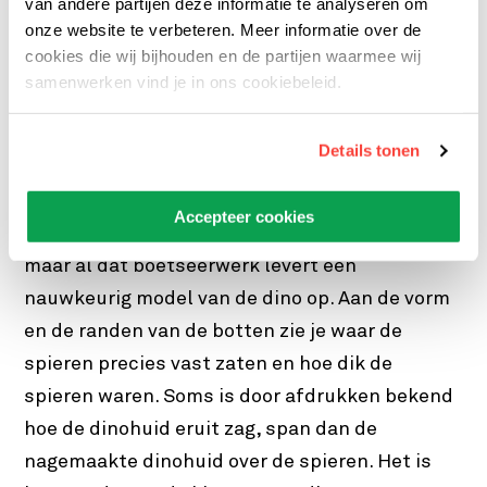
van andere partijen deze informatie te analyseren om
onze website te verbeteren. Meer informatie over de
Leuk die botten, maar hoe zag de dino
cookies die wij bijhouden en de partijen waarmee wij
er echt uit?
samenwerken vind je in ons cookiebeleid.
Als je eenmaal een skelet in elkaar gezet hebt,
Details tonen
kun je er spieren overheen boetseren. Als je
daaroverheen een huid aanbrengt, ontstaat
Accepteer cookies
een mooi model van een dino. Het is veel werk,
maar al dat boetseerwerk levert een
nauwkeurig model van de dino op. Aan de vorm
en de randen van de botten zie je waar de
spieren precies vast zaten en hoe dik de
spieren waren. Soms is door afdrukken bekend
hoe de dinohuid eruit zag, span dan de
nagemaakte dinohuid over de spieren. Het is