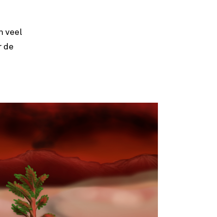
n veel
r de