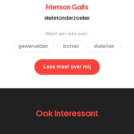
Frietson Galis
skeletonderzoeker
Weet wel iets over:
gewervelden
botten
skeletten
Lees meer over mij
,
Frietson Galis
Ook interessant