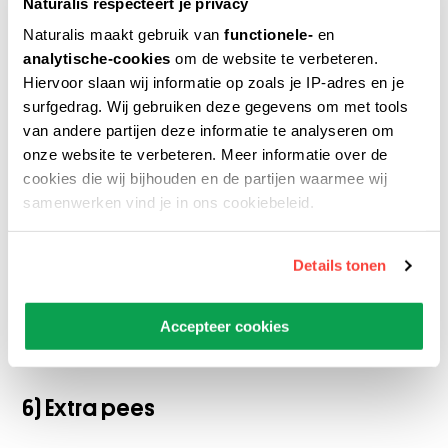
Naturalis respecteert je privacy
Naturalis maakt gebruik van
functionele-
en
5) Verzwikte enkels
analytische-cookies
om de website te verbeteren.
Hiervoor slaan wij informatie op zoals je IP-adres en je
Onze enkels zijn te soepel. Dat hebben we
surfgedrag. Wij gebruiken deze gegevens om met tools
van andere partijen deze informatie te analyseren om
waarschijnlijk te danken aan ons vorige leven
onze website te verbeteren. Meer informatie over de
als boombewoners. Soepele enkels maken het
cookies die wij bijhouden en de partijen waarmee wij
makkelijker om te klimmen, maar je staat er
samenwerken vind je in ons cookiebeleid.
minder stevig door. We hebben nu sterke pezen
en spieren ontwikkeld om de botten in de enkel
Details tonen
bij elkaar te houden, maar dat gaat nog wel
eens mis. Apen verzwikken hun enkels in ieder
Accepteer cookies
geval nooit.
6) Extra pees