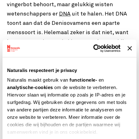
vingerbot behoort, maar gelukkig wisten
wetenschappers er
DNA
uit te halen. Het DNA
toont aan dat de Denisovamens een aparte
menssoort is. Helemaal zeker is dat niet, want
jouw DNA en dat van je klasgenootje verschilt
ook licht van elkaar. Toch behoren jullie tot
dezelfde soort.
Naturalis respecteert je privacy
Hoe zag hij er dan uit?
Naturalis maakt gebruik van
functionele-
en
analytische-cookies
om de website te verbeteren.
Hiervoor slaan wij informatie op zoals je IP-adres en je
Wetenschappers hebben vrijwel geen idee hoe
surfgedrag. Wij gebruiken deze gegevens om met tools
de Denisovamens eruit zag. Op zich niet gek als
van andere partijen deze informatie te analyseren om
je bedenkt dat er alleen een paar kiezen en
onze website te verbeteren. Meer informatie over de
twee heel kleine botjes zijn gevonden. Men
cookies die wij bijhouden en de partijen waarmee wij
samenwerken vind je in ons cookiebeleid.
weet precies hoe het DNA van de soort is