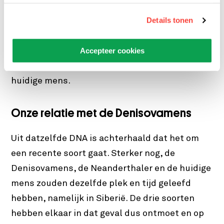
opgebouwd, maar daaraan valt ook niets af te
Details tonen
lezen over het uiterlijk. Het enige dat met
zekerheid is vast te stellen, is dat ze vrij grote
Accepteer cookies
kaken gehad moeten hebben. De gevonden
kiezen zijn namelijk veel groter dan die van de
huidige mens.
Onze relatie met de Denisovamens
Uit datzelfde DNA is achterhaald dat het om
een recente soort gaat. Sterker nog, de
Denisovamens, de Neanderthaler en de huidige
mens zouden dezelfde plek en tijd geleefd
hebben, namelijk in Siberië. De drie soorten
hebben elkaar in dat geval dus ontmoet en op