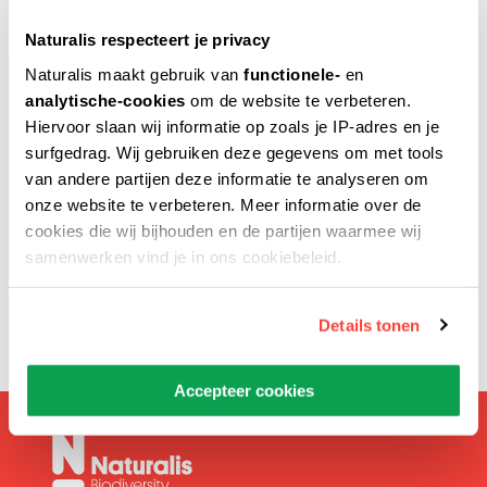
Uw naam
Naturalis respecteert je privacy
Naturalis maakt gebruik van
functionele-
en
analytische-cookies
om de website te verbeteren.
Hiervoor slaan wij informatie op zoals je IP-adres en je
Verstuur naar
surfgedrag. Wij gebruiken deze gegevens om met tools
van andere partijen deze informatie te analyseren om
onze website te verbeteren. Meer informatie over de
cookies die wij bijhouden en de partijen waarmee wij
Voer het e-mailadres van de geadresseerde in.
samenwerken vind je in ons cookiebeleid.
Details tonen
Accepteer cookies