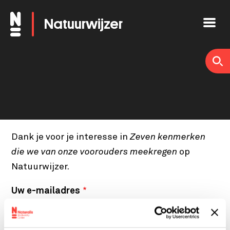
Overslaan
Natuurwijzer
en
naar
de
inhoud
gaan
Dank je voor je interesse in
Zeven kenmerken
die we van onze voorouders meekregen
op
Natuurwijzer.
Uw e-mailadres