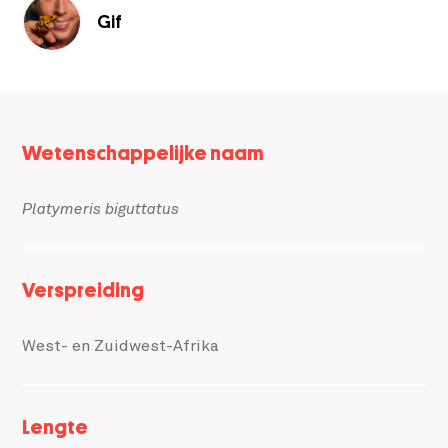
Gif
Meta
Wetenschappelijke naam
data
Platymeris biguttatus
Verspreiding
West- en Zuidwest-Afrika
Lengte