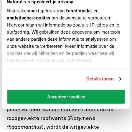
Naturalis respecteert je privacy
Vleesetende wantsen, zoals de witgevlekte
Naturalis maakt gebruik van
functionele-
en
roofwants, spuiten gif waarmee zij hun prooi
analytische-cookies
om de website te verbeteren.
verlammen. Deze eigenschap zorgt er voor dat
Hiervoor slaan wij informatie op zoals je IP-adres en je
zij prooien aan kunnen van allerlei soorten en
surfgedrag. Wij gebruiken deze gegevens om met tools
maten, ook die groter zijn dan zijzelf. Daarnaast
van andere partijen deze informatie te analyseren om
onze website te verbeteren. Meer informatie over de
is voor roofwantsen hun onstilbare roofzucht
cookies die wij bijhouden en de partijen waarmee wij
een typische eigenschap: zij doden meer prooi
samenwerken vind je in ons cookiebeleid.
dan strikt nodig om zich te voeden. Waarom ze
dat doen is niet duidelijk. Deze twee
Details tonen
eigenschappen maken de roofwantsen zeer
geschikt als biologisch bestrijdingsmiddel
Accepteer cookies
tegen verschillende soorten ongedierte die een
plaag vormen. Samen met zijn familielid de
roodgevlekte roofwants (
Platymeris
rhadamanthus
), wordt de witgevlekte