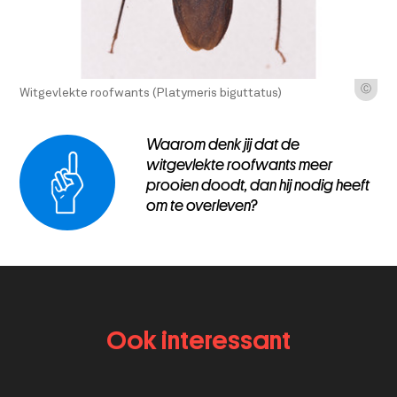
Ⓒ
Witgevlekte roofwants (Platymeris biguttatus)
Waarom denk jij dat de
witgevlekte roofwants meer
prooien doodt, dan hij nodig heeft
om te overleven?
Ook interessant