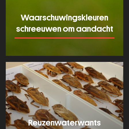
Waarschuwingskleuren
schreeuwen om aandacht
Meer tonen
about
Waarschuwingskleu
schreeuwen
om
aandacht
Reuzenwaterwants