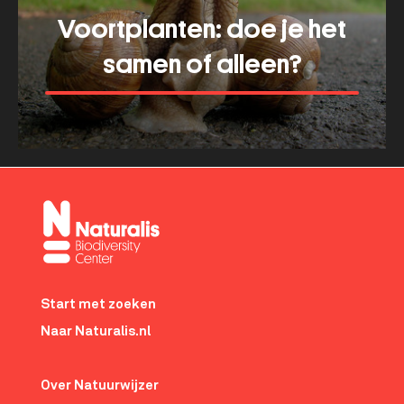
Voortplanten: doe je het
samen of alleen?
Meer tonen
about
Voortplanten:
doe
je
het
samen
Footer-
of
menu
Start met zoeken
alleen?
Naar Naturalis.nl
Over Natuurwijzer