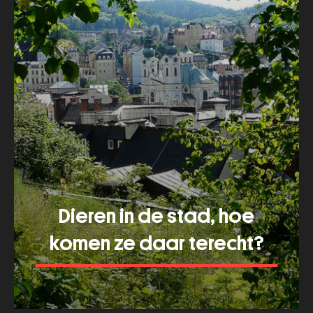
Dieren in de stad, hoe
komen ze daar terecht?
Meer tonen
about