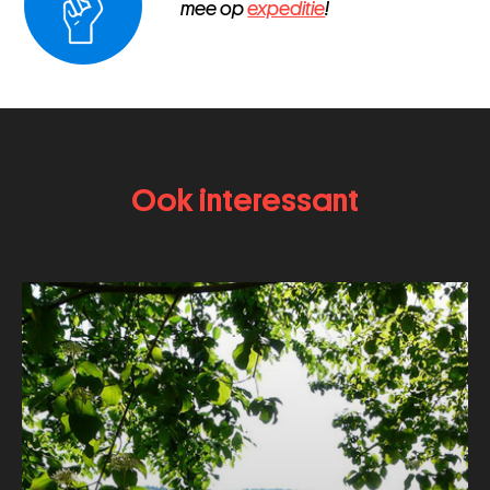
mee op
expeditie
!
Ook interessant