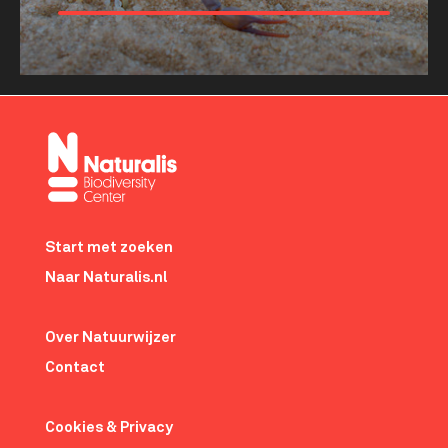
Meer tonen
about
Hoe
leeft
de
schorpioen?
Footer-
menu
Start met zoeken
Naar Naturalis.nl
Over Natuurwijzer
Contact
Cookies & Privacy