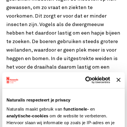
gewassen, om zo vraat en ziekten te
voorkomen. Dit zorgt er voor dat er minder
insecten zijn. Vogels als de dwergmeeuw
hebben het daardoor lastig om een hapje bijeen
te zoeken. De boeren gebruiken steeds grotere
weilanden, waardoor er geen plek meer is voor
heggen en bomen. In de uitgestrekte weiden is
het voor de draaihals daarom lastig om een
goede heg te vinden om zijn nestje te bouwen.
De bemesting van weilanden zorgt bovendien
voor een slechte waterkwaliteit: er leven
Naturalis respecteert je privacy
minder planten en dieren in het water. De
Naturalis maakt gebruik van
functionele-
en
woudaap moet zo wel heel lang spieden naar
analytische-cookies
om de website te verbeteren.
een smakelijk visje of spinnetje.
Hiervoor slaan wij informatie op zoals je IP-adres en je