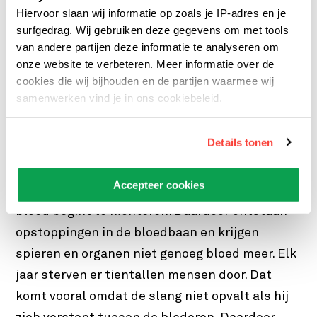
Hiervoor slaan wij informatie op zoals je IP-adres en je
surfgedrag. Wij gebruiken deze gegevens om met tools
van andere partijen deze informatie te analyseren om
onze website te verbeteren. Meer informatie over de
cookies die wij bijhouden en de partijen waarmee wij
Schlegels groefkopadder
samenwerken vind je in ons cookiebeleid.
Ⓒ
Bloedstollend gif
Details tonen
Het gif van Schlegels groefkopadder is
Accepteer cookies
letterlijk bloedstollend: het zorgt ervoor dat
bloed begint te klonteren. Daardoor ontstaan
opstoppingen in de bloedbaan en krijgen
spieren en organen niet genoeg bloed meer. Elk
jaar sterven er tientallen mensen door. Dat
komt vooral omdat de slang niet opvalt als hij