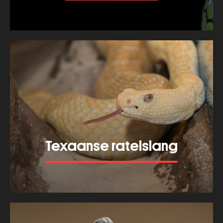
Meer tonen
about
Wipneusslang
Texaanse ratelslang
Meer tonen
about
Texaanse
ratelslang