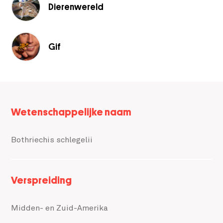
Dierenwereld
Gif
Meta
Wetenschappelijke naam
data
Bothriechis schlegelii
Verspreiding
Midden- en Zuid-Amerika