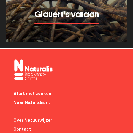
Glauert’s varaan
Meer tonen
about
Glauert’s
varaan
Footer-
menu
Start met zoeken
Naar Naturalis.nl
Over Natuurwijzer
Contact