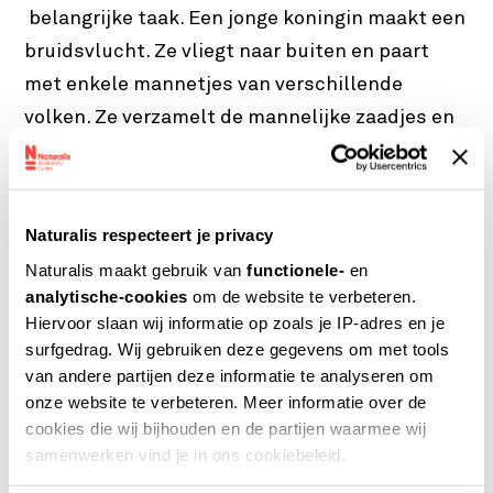
belangrijke taak. Een jonge koningin maakt een
bruidsvlucht. Ze vliegt naar buiten en paart
met enkele mannetjes van verschillende
volken. Ze verzamelt de mannelijke zaadjes en
bewaart ze in haar zaadblaas. Zo’n blaas om
zaadjes te bewaren hebben mensen niet. Wij
hebben alleen een urineblaas. Je weet wel wat
Naturalis respecteert je privacy
jij daarin bewaart?
Naturalis maakt gebruik van
functionele-
en
analytische-cookies
om de website te verbeteren.
Eruit!
Hiervoor slaan wij informatie op zoals je IP-adres en je
surfgedrag. Wij gebruiken deze gegevens om met tools
van andere partijen deze informatie te analyseren om
Als de paringstijd voorbij is na de zomer (juli,
onze website te verbeteren. Meer informatie over de
augustus), worden de darren de korf uit gezet:
cookies die wij bijhouden en de partijen waarmee wij
de darrenslacht. Hun zaadjes zijn verzameld,
samenwerken vind je in ons cookiebeleid.
dus de mannen zijn nu overbodig. De darren