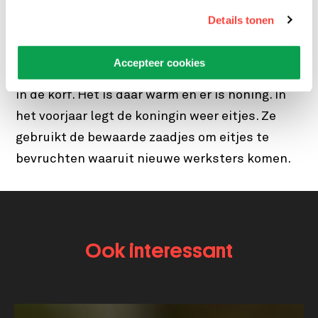
mogen in de winter niet van de honing eten en
Details tonen
de werksters jagen ze weg. Eenmaal buiten
leven ze niet lang meer. Wie wel overleven zijn
Accepteer cookies
de koningin en haar werksters. Zij zitten veilig
in de korf. Het is daar warm en er is honing. In
het voorjaar legt de koningin weer eitjes. Ze
gebruikt de bewaarde zaadjes om eitjes te
bevruchten waaruit nieuwe werksters komen.
Ook interessant