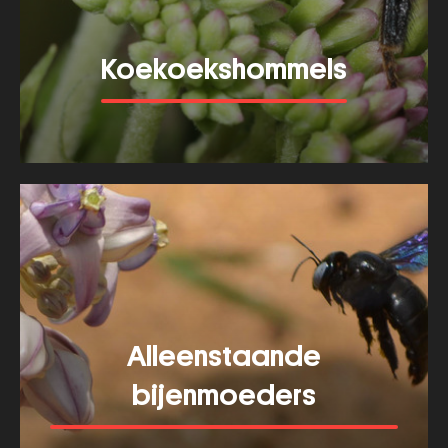
Koekoekshommels
Meer tonen
about
Koekoekshommels
Alleenstaande
bijenmoeders