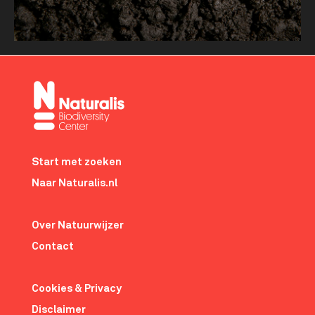
Meer tonen
about
Doodgravers,
pissebedden
en
mollen:
een
Footer-
tuin
menu
Start met zoeken
vol
Naar Naturalis.nl
leven
Over Natuurwijzer
Contact
Cookies & Privacy
Disclaimer