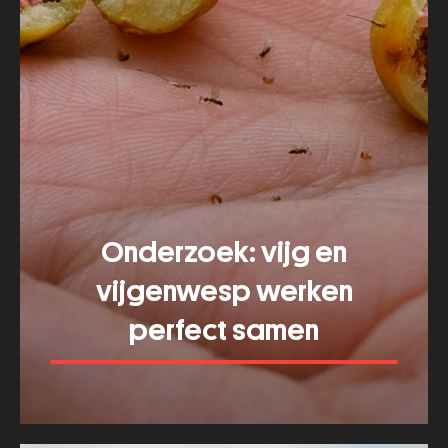
Onderzoek: vijg en
vijgenwesp werken
perfect samen
Meer tonen
about
Onderzoek: