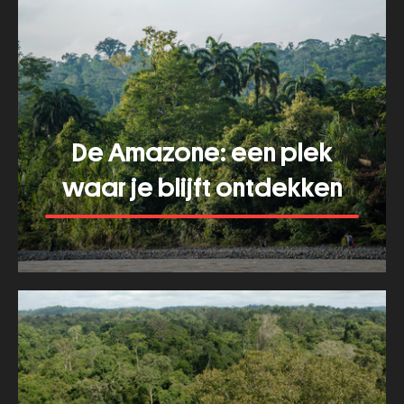
vijg
en
vijgenwesp
werken
perfect
De Amazone: een plek
samen
waar je blijft ontdekken
Meer tonen
about
De
Amazone:
een
plek
waar