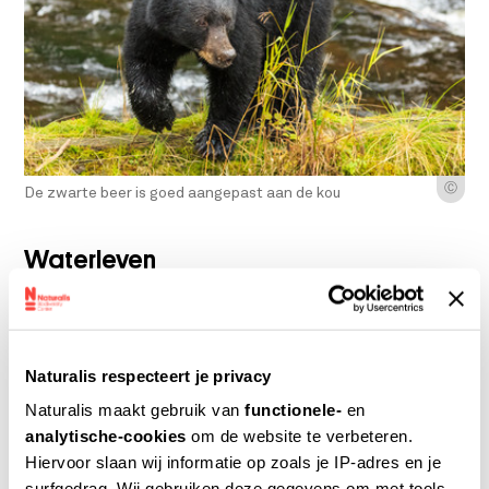
Ⓒ
De zwarte beer is goed aangepast aan de kou
Waterleven
In de taiga zijn ook poeltjes waar vissen leven.
Zij hebben een unieke manier van overleven. De
Naturalis respecteert je privacy
grote waaiervis heeft bijvoorbeeld
Naturalis maakt gebruik van
functionele-
en
antivriesstofjes in zijn lichaam waardoor hij
analytische-cookies
om de website te verbeteren.
niet bevriest. Naast zoogdieren en vissen leven
Hiervoor slaan wij informatie op zoals je IP-adres en je
er ook veel vogels in de taiga. De meeste vogels
surfgedrag. Wij gebruiken deze gegevens om met tools