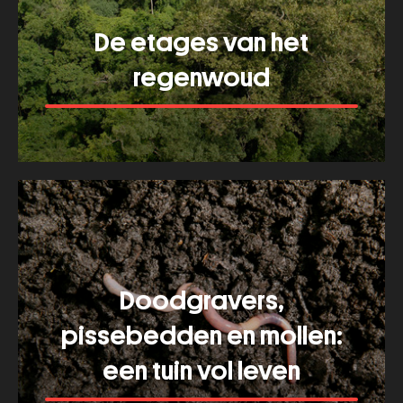
je
De etages van het
blijft
ontdekken
regenwoud
Meer tonen
about
De
etages
van
het
regenwoud
Doodgravers,
pissebedden en mollen:
een tuin vol leven