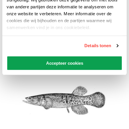
blijven niet overwinteren. De Siberische lijster,
van andere partijen deze informatie te analyseren om
onze website te verbeteren. Meer informatie over de
goudlijster en zwartkeellijster zijn hier een
cookies die wij bijhouden en de partijen waarmee wij
mooi voorbeeld van. Zij eten in de zomer hun
samenwerken vind je in ons cookiebeleid.
buikje rond met allerlei insecten en vliegen
daarna naar Azië. De vogels die wel in de taiga
Details tonen
blijven hebben een dikke laag veren om zich
warm te houden.
Accepteer cookies