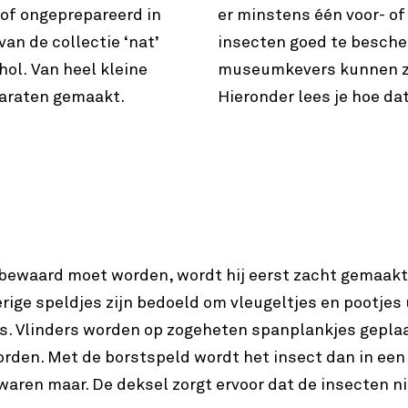
 of ongeprepareerd in
er minstens één voor- of
an de collectie ‘nat’
insecten goed te bescher
ol. Van heel kleine
museumkevers kunnen ze
paraten gemaakt.
Hieronder lees je hoe da
 bewaard moet worden, wordt hij eerst zacht gemaakt
erige speldjes zijn bedoeld om vleugeltjes en pootjes 
 is. Vlinders worden op zogeheten spanplankjes gepla
rden. Met de borstspeld wordt het insect dan in een
waren maar. De deksel zorgt ervoor dat de insecten ni