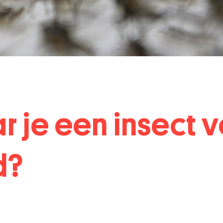
 je een insect v
d?