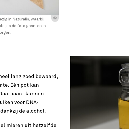
Ⓒ
zig in Naturalis, waarbij
ld, op de foto gaan, en in
orgen.
n heel lang goed bewaard,
mte. Eén pot kan
. Daarnaast kunnen
uiken voor DNA-
 dankzij de alcohol.
eel mieren uit hetzelfde