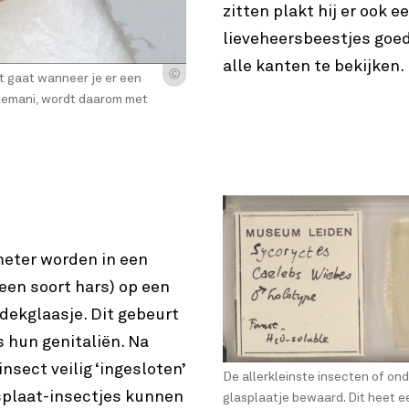
zitten plakt hij er ook 
lieveheersbeestjes goed
alle kanten te bekijken.
Ⓒ
t gaat wanneer je er een
olemani, wordt daarom met
imeter worden in een
(een soort hars) op een
dekglaasje. Dit gebeurt
 hun genitaliën. Na
insect veilig ‘ingesloten’
De allerkleinste insecten of o
splaat-insectjes kunnen
glasplaatje bewaard. Dit heet 