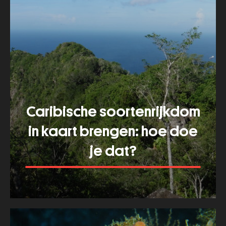
Caribische soortenrijkdom
in kaart brengen: hoe doe
je dat?
Meer tonen
about
Caribische
soortenrijkdom