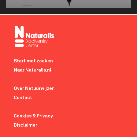
Meer tonen
about
Hoe
teken
je
als
een
Footer-
wetenschapper?
menu
Start met zoeken
Naar Naturalis.nl
Over Natuurwijzer
Contact
Cookies & Privacy
Disclaimer