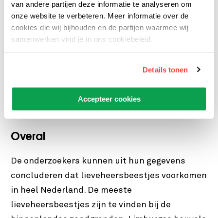
en wanneer ze een lieveheersbeestje hadden
van andere partijen deze informatie te analyseren om
onze website te verbeteren. Meer informatie over de
gezien en stuurden een foto op. De echte
cookies die wij bijhouden en de partijen waarmee wij
wetenschappers bekeken de foto en
samenwerken vind je in ons cookiebeleid.
controleerden of de burgerwetenschapper het
lieveheersbeestje de goede naam had gegeven.
Details tonen
Om verschillen met vroeger te benoemen, zijn
meer dan 18.000 lieveheersbeestjes uit de
Accepteer cookies
Naturalis-collectie onderzocht.
Overal
De onderzoekers kunnen uit hun gegevens
concluderen dat lieveheersbeestjes voorkomen
in heel Nederland. De meeste
lieveheersbeestjes zijn te vinden bij de