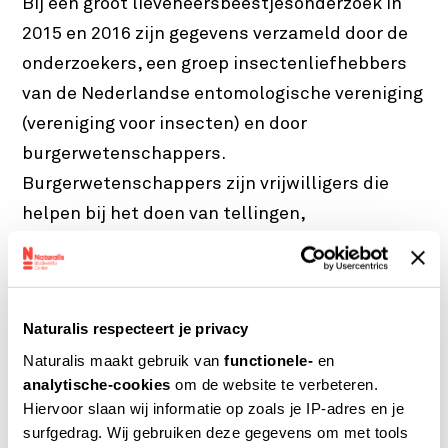
Bij een groot lieveheersbeestjesonderzoek in
2015 en 2016 zijn gegevens verzameld door de
onderzoekers, een groep insectenliefhebbers
van de Nederlandse entomologische vereniging
(vereniging voor insecten) en door
burgerwetenschappers.
Burgerwetenschappers zijn vrijwilligers die
helpen bij het doen van tellingen,
waarnemingen en metingen. Iedereen kan een
nieuwsgierige burgerwetenschapper worden.
Jij ook. Je hebt daarvoor geen
Naturalis respecteert je privacy
wetenschappelijke opleiding (universiteit)
Naturalis maakt gebruik van
functionele-
en
nodig. In twee jaar tijd werden 24.000
analytische-cookies
om de website te verbeteren.
waarnemingen verzameld via de website
Hiervoor slaan wij informatie op zoals je IP-adres en je
www.waarneming.nl
. Mensen gaven door waar
surfgedrag. Wij gebruiken deze gegevens om met tools