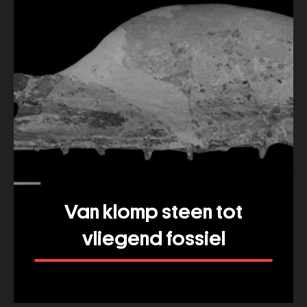
Van klomp steen tot
vliegend fossiel
Meer tonen
about