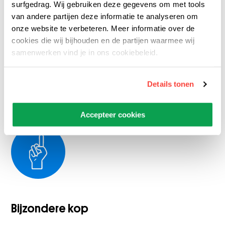
surfgedrag. Wij gebruiken deze gegevens om met tools
vleugels te slaan zonder een bot te breken. De
van andere partijen deze informatie te analyseren om
botten waren dus heel licht. De vleugels leken
onze website te verbeteren. Meer informatie over de
op vliegtuigvleugels; aan de voorkant dik en de
cookies die wij bijhouden en de partijen waarmee wij
samenwerken vind je in ons cookiebeleid.
achterkant dun. Op die manier maakten de
grote dieren er weinig slagen mee. Ze konden
Details tonen
dus ook een tijdje zweven, net zoals veel vogels
van nu dat doen.
Accepteer cookies
Welke vogels zijn goede zwevers?
Bijzondere kop