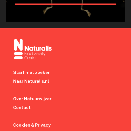
Meer tonen
about
Op
je
gemak
door
de
Footer-
lucht?
menu
Start met zoeken
Naar Naturalis.nl
Over Natuurwijzer
Contact
Cookies & Privacy