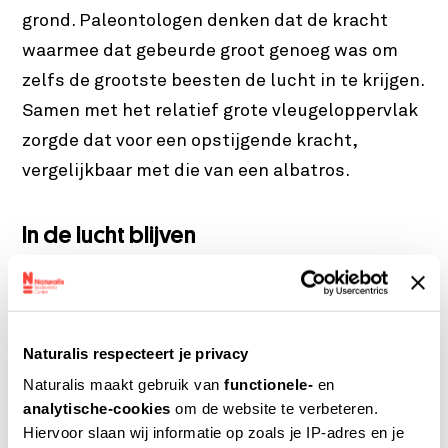
grond. Paleontologen denken dat de kracht
waarmee dat gebeurde groot genoeg was om
zelfs de grootste beesten de lucht in te krijgen.
Samen met het relatief grote vleugeloppervlak
zorgde dat voor een opstijgende kracht,
vergelijkbaar met die van een albatros.
In de lucht blijven
Het is één ding om de lucht in te komen, maar
hoe bleven ze in de lucht? Aan fossielen is te
zien dat de botten van pterosauriërs een dunne
Naturalis respecteert je privacy
wand hadden en van binnen hol waren, net als
Naturalis maakt gebruik van
functionele-
en
bij
vogels
. Er zaten dwarsverbindingen in, die
analytische-cookies
om de website te verbeteren.
Hiervoor slaan wij informatie op zoals je IP-adres en je
de botten stevig genoeg maakten om met de