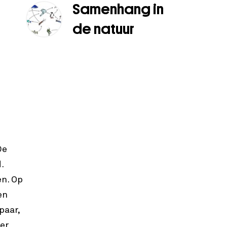
Samenhang in
de natuur
De
.
en. Op
en
paar,
 er