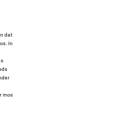
n dat
os. In
ds
eeds
nder
r mos