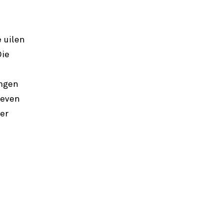
 uilen
Die
ingen
leven
er