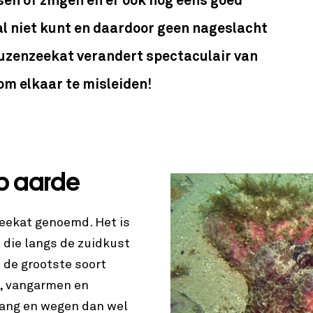
en of zingen en er ook nog eens goed
aal niet kunt en daardoor geen nageslacht
reuzenzeekat verandert spectaculair van
om elkaar te misleiden!
op aarde
eekat genoemd. Het is
 die langs de zuidkust
s de grootste soort
d, vangarmen en
lang en wegen dan wel