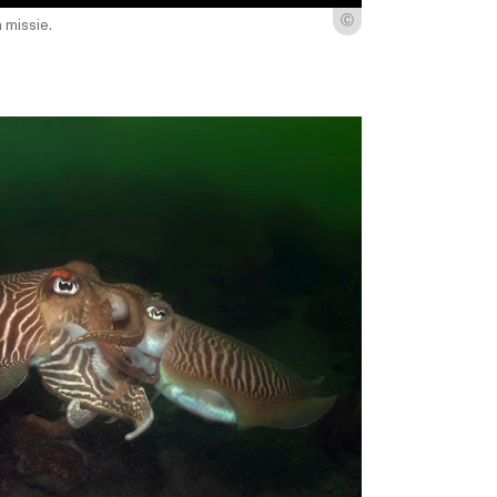
Ⓒ
 missie.