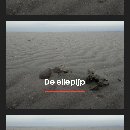
Meer tonen
about
Het
spaakbeen
De ellepijp
Meer tonen
about
De
ellepijp