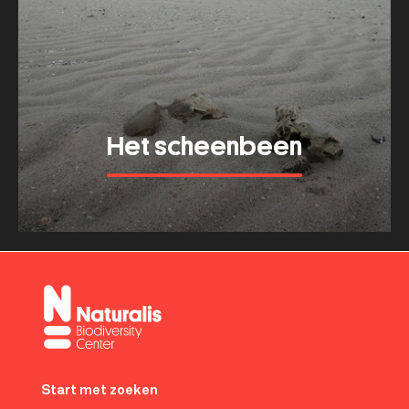
Het scheenbeen
Meer tonen
about
Het
scheenbeen
Footer-
menu
Start met zoeken