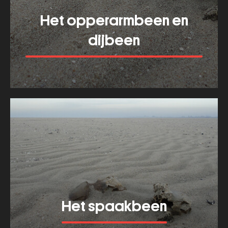
Het opperarmbeen en
dijbeen
Meer tonen
about
Het
opperarmbeen
en
dijbeen
Het spaakbeen