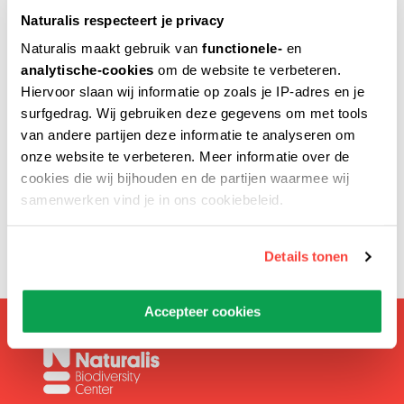
Naturalis respecteert je privacy
Naturalis maakt gebruik van
functionele-
en
analytische-cookies
om de website te verbeteren.
Verstuur naar
Hiervoor slaan wij informatie op zoals je IP-adres en je
surfgedrag. Wij gebruiken deze gegevens om met tools
van andere partijen deze informatie te analyseren om
onze website te verbeteren. Meer informatie over de
Voer het e-mailadres van de geadresseerde in.
cookies die wij bijhouden en de partijen waarmee wij
samenwerken vind je in ons cookiebeleid.
Details tonen
Accepteer cookies