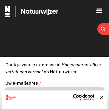
Overslaan
Natuurwijzer
en
naar
de
inhoud
gaan
Dank je voor je interesse in
Haaieneieren: elk ei
vertelt een verhaal
op Natuurwijzer.
Uw e-mailadres
Uw naam