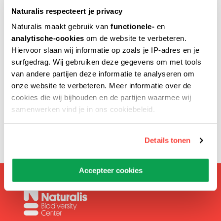
Naturalis respecteert je privacy
Naturalis maakt gebruik van
functionele-
en
analytische-cookies
om de website te verbeteren.
Verstuur naar
Hiervoor slaan wij informatie op zoals je IP-adres en je
surfgedrag. Wij gebruiken deze gegevens om met tools
van andere partijen deze informatie te analyseren om
onze website te verbeteren. Meer informatie over de
Voer het e-mailadres van de geadresseerde in.
cookies die wij bijhouden en de partijen waarmee wij
samenwerken vind je in ons cookiebeleid.
Details tonen
Accepteer cookies