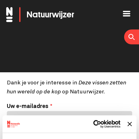
Overslaan
Natuurwijzer
en
naar
de
inhoud
gaan
Dank je voor je interesse in
Deze vissen zetten
hun wereld op de kop
op Natuurwijzer.
Uw e-mailadres
Uw naam