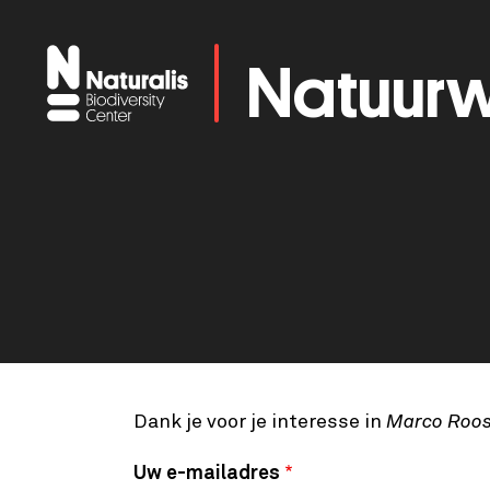
Overslaan
en
Natuurw
naar
de
inhoud
gaan
Dank je voor je interesse in
Marco Roo
Uw e-mailadres