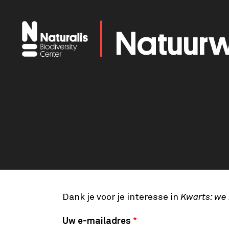
Overslaan
en
Natuurw
naar
de
inhoud
gaan
Dank je voor je interesse in
Kwarts: we 
Uw e-mailadres