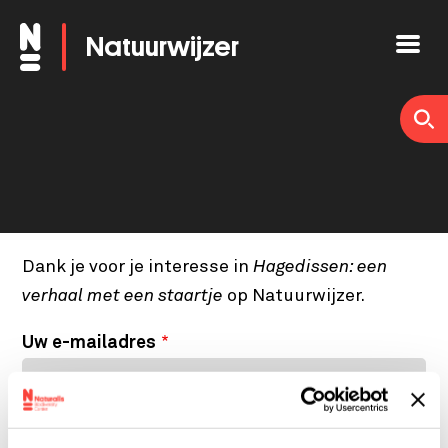
Overslaan
Natuurwijzer
en
naar
de
inhoud
gaan
Dank je voor je interesse in
Hagedissen: een
verhaal met een staartje
op Natuurwijzer.
Uw e-mailadres
Uw naam