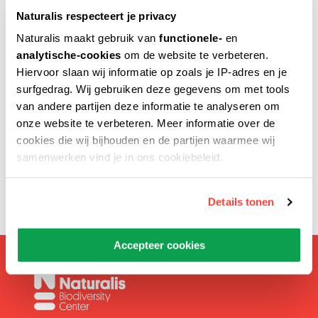
Naturalis respecteert je privacy
Naturalis maakt gebruik van
functionele-
en
analytische-cookies
om de website te verbeteren.
Verstuur naar
Hiervoor slaan wij informatie op zoals je IP-adres en je
surfgedrag. Wij gebruiken deze gegevens om met tools
van andere partijen deze informatie te analyseren om
onze website te verbeteren. Meer informatie over de
Voer het e-mailadres van de geadresseerde in.
cookies die wij bijhouden en de partijen waarmee wij
samenwerken vind je in ons cookiebeleid.
Details tonen
Accepteer cookies