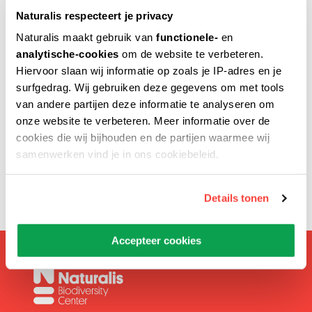
Naturalis respecteert je privacy
Naturalis maakt gebruik van
functionele-
en
analytische-cookies
om de website te verbeteren.
Verstuur naar
Hiervoor slaan wij informatie op zoals je IP-adres en je
surfgedrag. Wij gebruiken deze gegevens om met tools
van andere partijen deze informatie te analyseren om
onze website te verbeteren. Meer informatie over de
Voer het e-mailadres van de geadresseerde in.
cookies die wij bijhouden en de partijen waarmee wij
samenwerken vind je in ons cookiebeleid.
Details tonen
Accepteer cookies