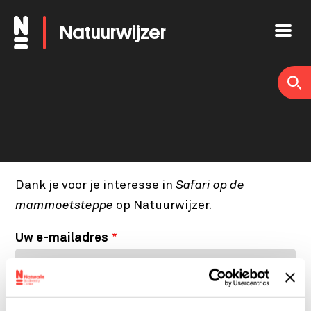
Overslaan
Natuurwijzer
en
naar
de
inhoud
gaan
Dank je voor je interesse in
Safari op de
mammoetsteppe
op Natuurwijzer.
Uw e-mailadres
Uw naam