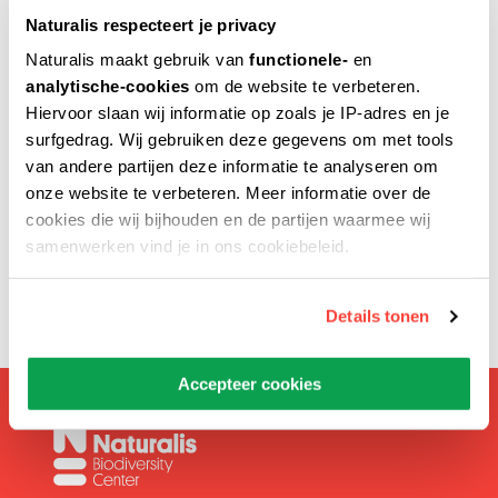
Naturalis respecteert je privacy
Naturalis maakt gebruik van
functionele-
en
analytische-cookies
om de website te verbeteren.
Verstuur naar
Hiervoor slaan wij informatie op zoals je IP-adres en je
surfgedrag. Wij gebruiken deze gegevens om met tools
van andere partijen deze informatie te analyseren om
onze website te verbeteren. Meer informatie over de
Voer het e-mailadres van de geadresseerde in.
cookies die wij bijhouden en de partijen waarmee wij
samenwerken vind je in ons cookiebeleid.
Details tonen
Accepteer cookies