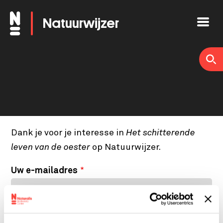
Overslaan
Natuurwijzer
en
naar
de
inhoud
gaan
Dank je voor je interesse in
Het schitterende
leven van de oester
op Natuurwijzer.
Uw e-mailadres
Uw naam