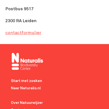
Postbus 9517
2300 RA Leiden
contactformulier
Footer-
menu
Start met zoeken
Naar Naturalis.nl
Over Natuurwijzer