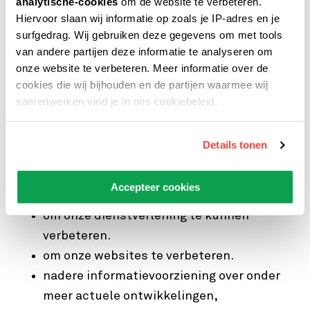
analytische-cookies
om de website te verbeteren.
om een bestelling te verwerken en te
Hiervoor slaan wij informatie op zoals je IP-adres en je
surfgedrag. Wij gebruiken deze gegevens om met tools
informeren over het verloop daarvan.
van andere partijen deze informatie te analyseren om
om een sollicitatie te verwerken.
onze website te verbeteren. Meer informatie over de
om een klacht of een reactie op een klacht
cookies die wij bijhouden en de partijen waarmee wij
te verwerken.
samenwerken vind je in ons cookiebeleid.
om te communiceren door middel van het
verzenden van elektronische
Details tonen
nieuwsbrieven en/of post.
voor mogelijke deelname aan prijsvragen
Accepteer cookies
en andere acties
om onze dienstverlening te kunnen
verbeteren.
om onze websites te verbeteren.
nadere informatievoorziening over onder
meer actuele ontwikkelingen,